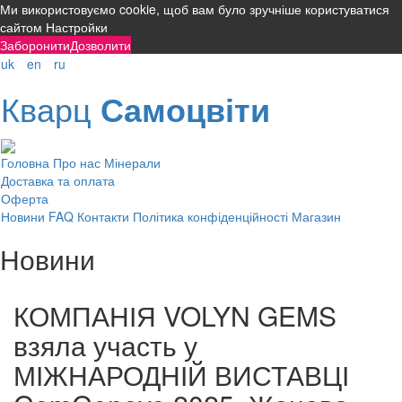
Ми використовуємо cookie, щоб вам було зручніше користуватися
сайтом
Настройки
Заборонити
Дозволити
uk
en
ru
Кварц
Самоцвіти
Головна
Про нас
Мінерали
Доставка та оплата
Оферта
Новини
FAQ
Контакти
Політика конфіденційності
Магазин
Новини
КОМПАНІЯ VOLYN GEMS
взяла участь у
МІЖНАРОДНІЙ ВИСТАВЦІ