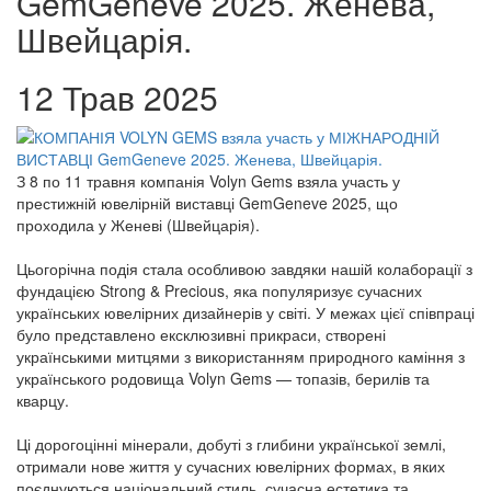
GemGeneve 2025. Женева,
Швейцарія.
12 Трав 2025
З 8 по 11 травня компанія Volyn Gems взяла участь у
престижній ювелірній виставці GemGeneve 2025, що
проходила у Женеві (Швейцарія).
Цьогорічна подія стала особливою завдяки нашій колаборації з
фундацією Strong & Precious, яка популяризує сучасних
українських ювелірних дизайнерів у світі. У межах цієї співпраці
було представлено ексклюзивні прикраси, створені
українськими митцями з використанням природного каміння з
українського родовища Volyn Gems — топазів, берилів та
кварцу.
Ці дорогоцінні мінерали, добуті з глибини української землі,
отримали нове життя у сучасних ювелірних формах, в яких
поєднуються національний стиль, сучасна естетика та