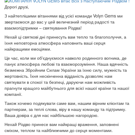
Дорогі друзі,
З найтеплішими вітаннями від усієї команди Volyn Gems ми
звертаємося до вас у цей величезний період радості та
взаємопідтримки – святкування Різдва!
Нехай ці святкові дні принесуть вам тепло та благополуччя, а
їхня неповторна атмосфера наповнить ваші серця
найкращими емоціями.
Це час, коли ми об'єднуємося навколо родинного вогника, де
панує атмосфера любові та взаєморозуміння. Наша вдячність
безмежна Збройним Силам України за їхню силу, мужність та
жертовність. Їхня нескінченна відданість дозволяє нам
святкувати в спокої та безпеці, даруючи нам можливість
прагнути кращого майбутнього для всієї нашої країни та нашої
компанії.
Також хочемо подякувати саме вам, нашим вірним клієнтам та
партнерам, за теплі слова, віру в нашу команду та підтримку.
Ваша довіра є для нас найбільшою нагородою.
Нехай Різдво принесе вам найкращі враження, заповнені
сміхом, теплом та найближчими до серця моментами.