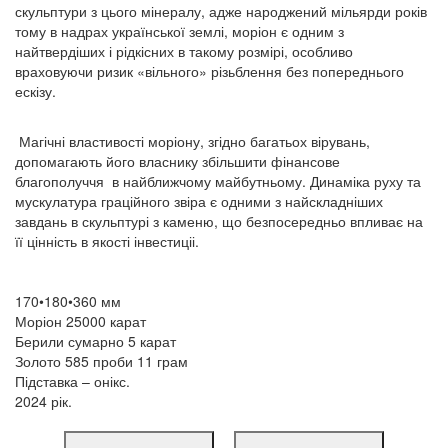
скульптури з цього мінералу, адже народжений мільярди років
тому в надрах української землі, моріон є одним з
найтвердіших і рідкісних в такому розмірі, особливо
враховуючи ризик «вільного» різьблення без попереднього
ескізу.
Магічні властивості моріону, згідно багатьох вірувань,
допомагають його власнику збільшити фінансове
благополуччя в найближчому майбутньому. Динаміка руху та
мускулатура граційного звіра є одними з найскладніших
завдань в скульптурі з каменю, що безпосередньо впливає на
її цінність в якості інвестиціі.
170•180•360 мм
Моріон 25000 карат
Берили сумарно 5 карат
Золото 585 проби 11 грам
Підставка – онікс.
2024 рік.