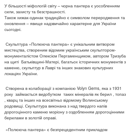
У більшості міфологій світу – чорна пантера є уособленням
сили, захисту та безстрашності.
Також хижак-одинак традиційно є символом переродження та
оновлення – явище надзвичайно характерне для України
сьогодні.
Скульптура «Полююча пантера» є унікальним витвором
мистецтва, створеним відомим українським скульптором-
монументалістом Олексієм Пергаменщиком, автором Тризуба
на щиті Батьківщині-Матері, багатьох історичних монументів з
каменю, скульптур в Лаврі та інших знакових культурних
локаціях України.
Створена в колаборації з компанією Volyn Gems, яка з 1931
року займається видобутком таких мінералів як берил , топаз
, кварц та інших на всесвітньо відомому Волинському
родовищі. Скульптура виконана з над твердого напів
дорогоцінного каменю моріону з оздобленням дорогоцінними
берилами в золотій оправі.
«Полююча пантера» є безпрецедентним прикладом