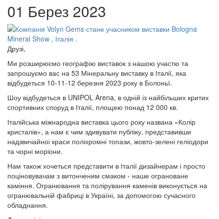
01 Берез 2023
Друзі,
Ми розширюємо географію виставок з нашою участю та
запрошуємо вас на 53 Мінеральну виставку в Італії, яка
відбудеться 10-11-12 березня 2023 року в Болоньї.
Шоу відбудеться в UNIPOL Arena, в одній із найбільших критих
спортивних споруд в Італії, площею понад 12 000 кв.
Італійська міжнародна виставка цього року названа «Колір
кристалів», а нам є чим здивувати публіку, представивши
надзвичайноі краси поліхромні топази, жовто-зелені геліодори
та чорні моріони.
Нам також хочеться представити в Італії дизайнерам і просто
поціновувачам з витонченим смаком - наше ограноване
каміння. Огранювання та полірування каменів виконується на
огранювальній фабриці в Україні, за допомогою сучасного
обладнання.