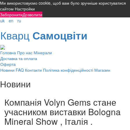
Ми використовуємо cookie, щоб вам було зручніше користуватися
сайтом
Настройки
Заборонити
Дозволити
uk
en
ru
Кварц
Самоцвіти
Головна
Про нас
Мінерали
Доставка та оплата
Оферта
Новини
FAQ
Контакти
Політика конфіденційності
Магазин
Новини
Компанія Volyn Gems стане
учасником виставки Bologna
Mineral Show , Італія .